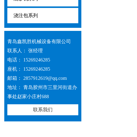
浇注包系列
青岛鑫凯胜机械设备有限公司
联系人： 张经理
电话： 15269246285
座机： 15269246285
邮箱： 2857912619@qq.com
地址： 青岛胶州市三里河街道办
事处赵家小庄村688
联系我们