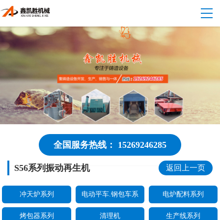
全国服务热线： 15269246285
S56系列振动再生机
返回上一页
冲天炉系列
电动平车.钢包车系
电炉配料系列
烤包器系列
清理机
生产线系列