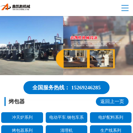
全国服务热线： 15269246285
烤包器
返回上一页
冲天炉系列
电动平车.钢包车系
电炉配料系列
烤包器系列
清理机
生产线系列