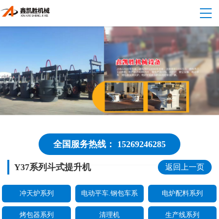
全国服务热线： 15269246285
Y37系列斗式提升机
返回上一页
冲天炉系列
电动平车.钢包车系
电炉配料系列
烤包器系列
清理机
生产线系列