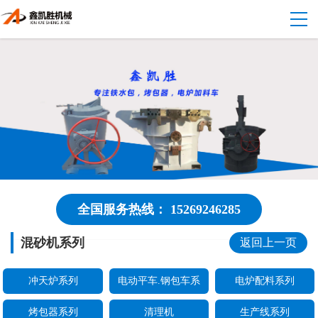
全国服务热线： 15269246285
混砂机系列
返回上一页
冲天炉系列
电动平车.钢包车系
电炉配料系列
烤包器系列
清理机
生产线系列